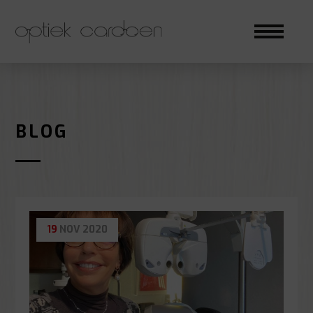
BLOG
19
NOV
2020