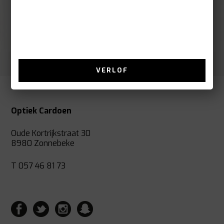
«
‹
1
2
3
4
5
VERLOF
Optiek Cardoen
Oude Kortrijkstraat 30
8980 Zonnebeke
T 057 46 81 73