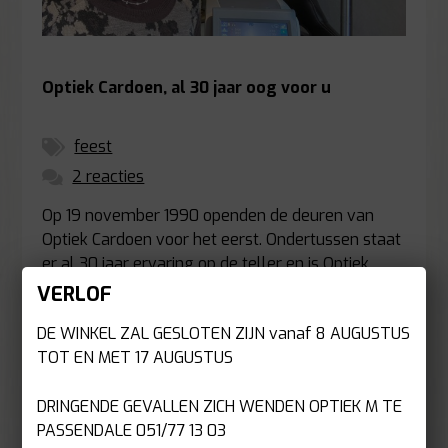
Optiek Cardoen, al 30 jaar oog voor u
feest
2 reacties
Op 19 november 1990 openden de deuren van
Optiek Cardoen voor het eerst. Ondertussen staat
er al 30 jaar ervaring op de teller en is Optiek
Cardoen een waar herkenningspunt in Beselare
VERLOF
en daarbuiten. Een...
DE WINKEL ZAL GESLOTEN ZIJN vanaf 8 AUGUSTUS
TOT EN MET 17 AUGUSTUS
LEES MEER
DRINGENDE GEVALLEN ZICH WENDEN OPTIEK M TE
PASSENDALE 051/77 13 03