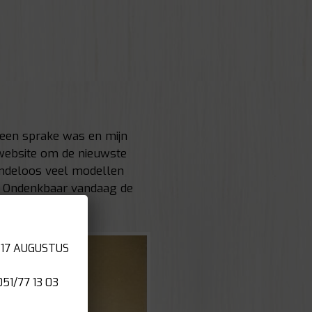
 geen sprake was en mijn
 website om de nieuwste
Eindeloos veel modellen
en. Ondenkbaar vandaag de
 17 AUGUSTUS
1/77 13 03