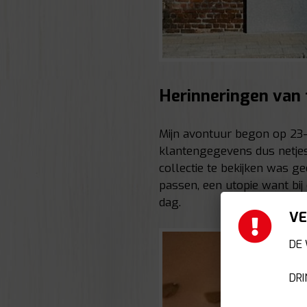
Herinneringen van 
Mijn avontuur begon op 23-ja
klantengegevens dus netjes
collectie te bekijken was g
passen, een utopie want bij
dag.
VE
DE 
DRI