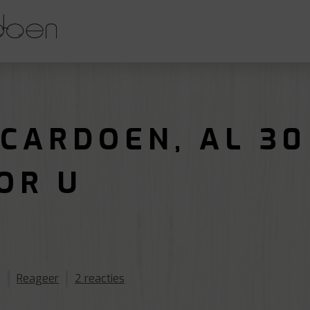
 CARDOEN, AL 30
OR U
0
Reageer
2 reacties