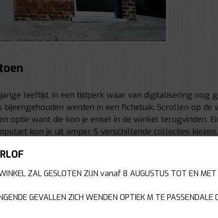
toen
rige leeftijd, in een tijdperk waar van digitalisering nog
 bijeengehouden werden in een fichebak. Scrollen op de
een optie want die kon je enkel in de winkel terugvinden. 
 opstart kon je uit amper 5 verschillende collecties kiez
RLOF
WINKEL ZAL GESLOTEN ZIJN vanaf 8 AUGUSTUS TOT EN MET
NGENDE GEVALLEN ZICH WENDEN OPTIEK M TE PASSENDALE 05