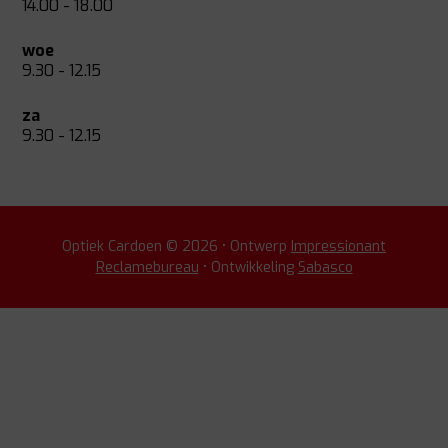
14.00 - 18.00
woe
9.30 - 12.15
za
9.30 - 12.15
Optiek Cardoen © 2026 • Ontwerp
Impressionant
Reclamebureau
• Ontwikkeling
Sabasco