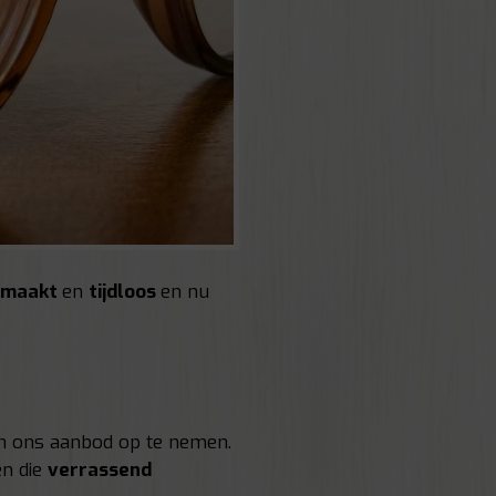
emaakt
en
tijdloos
en nu
in ons aanbod op te nemen.
en die
verrassend