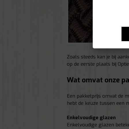
Zoals steeds kan je bij aa
op de eerste plaats bij Opti
Wat omvat onze pa
Een pakketprijs omvat de mo
hebt de keuze tussen een
Enkelvoudige glazen
Enkelvoudige glazen beteken