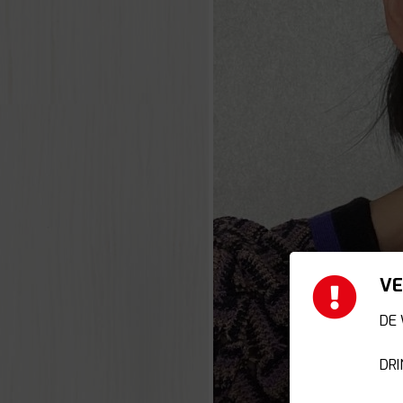
VE
DE 
DRI