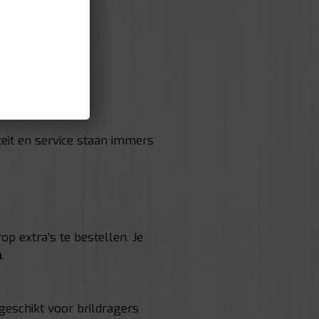
iteit en service staan immers
p extra's te bestellen. Je
n
.
geschikt voor brildragers