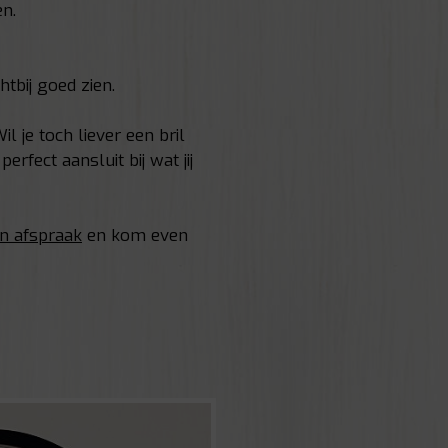
en.
tbij goed zien.
 je toch liever een bril
rfect aansluit bij wat jij
n afspraak
en kom even