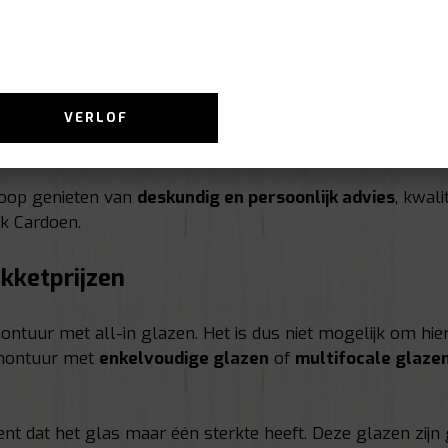
VERLOF
nkoop genieten van
deskundig en persoonlijk advies
, kwal
ek Cardoen.
kketprijzen
ntuur met all-in glazen. Het is dus niet mogelijk om hiero
 montuur met
enkelvoudige glazen
of
multifocale glaze
t dat het glas maar één sterkte heeft. Deze glazen zijn 